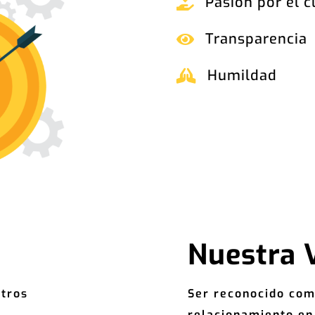
Pasión por el c

Transparencia

Humildad

Nuestra 
stros
Ser reconocido com
relacionamiento en