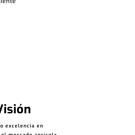
liente
Visión
o excelencia en
 el mercado agrícola,